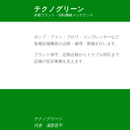
コ
テクノグリーン
ン
各種プラント・回転機械メンテナンス
テ
ン
ツ
へ
ポンプ・ファン・ブロワ・コンプレッサーなど
ス
各種設備機器の点検・修理・整備を行います。
キ
プラント保守、定期点検からトラブル対応まで、
ッ
設備の安定稼働を支えます。
プ
テクノグリーン
代表 瀬那晋平