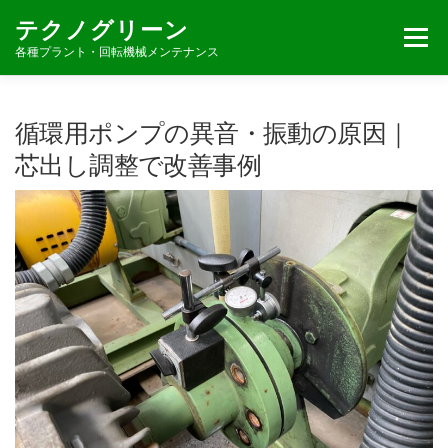
コ
テクノグリーン
ン
メニュー
テ
各種プラント・回転機械メンテナンス
ン
ツ
へ
事業内容
当社の強み
対応実績
お問合せ
循環用ポンプの異音・振動の原因｜
ス
キ
芯出し調整で改善事例
ッ
プ